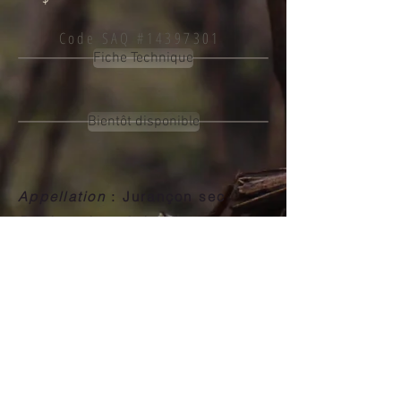
Code SAQ #14397301
Fiche Technique
Bientôt disponible
Appellation
: Jurançon sec
Désignation réglementée
:
Appellation origine controlée
(AOC)
Origine
: France, Sud-Ouest,
Pyrénées/Gascogne
Cépage
: Gros manseng 100%
Millésime
: 2021